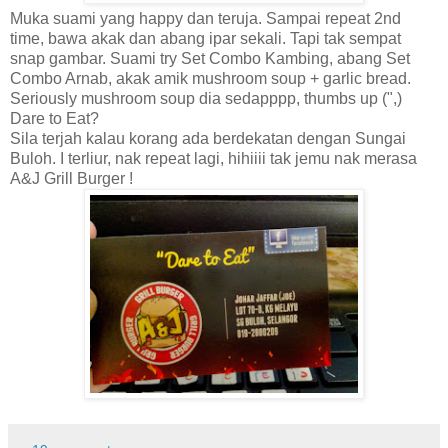
Muka suami yang happy dan teruja. Sampai repeat 2nd
time, bawa akak dan abang ipar sekali. Tapi tak sempat
snap gambar. Suami try Set Combo Kambing, abang Set
Combo Arnab, akak amik mushroom soup + garlic bread.
Seriously mushroom soup dia sedapppp, thumbs up (",)
Dare to Eat?
Sila terjah kalau korang ada berdekatan dengan Sungai
Buloh. I terliur, nak repeat lagi, hihiiii tak jemu nak merasa
A&J Grill Burger !