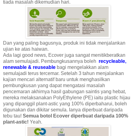
tiada masalah dikemudian hari.
Dan yang paling bagusnya, produk ini tidak menjalankan
ujian ke atas haiwan.
Ada lagi good news, Ecover juga sangat menitikberatkan
alam semulajadi. Pembungkusannya boleh
recycleable,
renewable & reuseable
bagi mengelakkan alam
semulajadi terus tercemar. Setelah 3 tahun menjalankan
kajian mencari alternatif baru untuk menghasilkan
pembungkusan yang dapat mengatasi masalah
pencemaran akhirnya hasil gabungan saintis yang hebat,
mereka melaksanakan
PolyEthylene
(PE) iaitu plastic hijau
yang dipanggil plant-astic yang 100% diperbaharui, boleh
digunakan dan dikitar semula. Ianya diperbuat daripada
tebu tau!
Semua botol Ecover diperbuat daripada 100%
plant-astic!
Yeah.