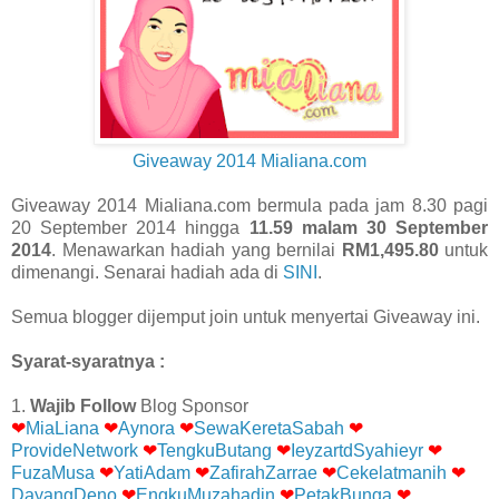
Giveaway 2014 Mialiana.com
Giveaway 2014 Mialiana.com bermula pada jam 8.30 pagi
20 September 2014 hingga
11.59 malam 30 September
2014
. Menawarkan hadiah yang bernilai
RM1,495.80
untuk
dimenangi. Senarai hadiah ada di
SINI
.
Semua blogger dijemput join untuk menyertai Giveaway ini.
Syarat-syaratnya :
1.
Wajib Follow
Blog Sponsor
❤
MiaLiana
❤
Aynora
❤
SewaKeretaSabah
❤
ProvideNetwork
❤
TengkuButang
❤
IeyzartdSyahieyr
❤
FuzaMusa
❤
YatiAdam
❤
ZafirahZarrae
❤
Cekelatmanih
❤
DayangDeno
❤
EngkuMuzahadin
❤
PetakBunga
❤