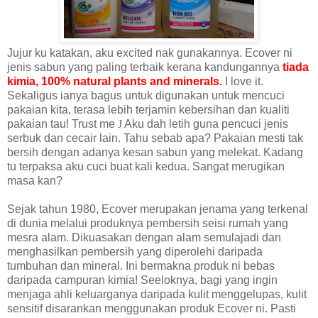
Jujur ku katakan, aku excited nak gunakannya. Ecover ni
jenis sabun yang paling terbaik kerana kandungannya
tiada
kimia, 100% natural plants and minerals.
I love it.
Sekaligus ianya bagus untuk digunakan untuk mencuci
pakaian kita, terasa lebih terjamin kebersihan dan kualiti
pakaian tau! Trust me
J
Aku dah letih guna pencuci jenis
serbuk dan cecair lain. Tahu sebab apa? Pakaian mesti tak
bersih dengan adanya kesan sabun yang melekat. Kadang
tu terpaksa aku cuci buat kali kedua. Sangat merugikan
masa kan?
Sejak tahun 1980, Ecover merupakan jenama yang terkenal
di dunia melalui produknya pembersih seisi rumah yang
mesra alam. Dikuasakan dengan alam semulajadi dan
menghasilkan pembersih yang diperolehi daripada
tumbuhan dan mineral. Ini bermakna produk ni bebas
daripada campuran kimia! Seeloknya, bagi yang ingin
menjaga ahli keluarganya daripada kulit menggelupas, kulit
sensitif disarankan menggunakan produk Ecover ni. Pasti