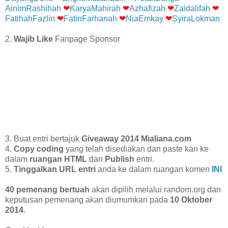
AinimRashihah
❤
KaryaMahirah
❤
Azhafizah
❤
Zaidalifah
❤
FatihahFazlin
❤
FatinFarhanah
❤
NiaEmkay
❤
SyiraLokman
2.
Wajib Like
Fanpage Sponsor
3. Buat entri bertajuk
Giveaway 2014 Mialiana.com
4.
Copy coding
yang telah disediakan dan paste kan ke
dalam
ruangan HTML
dan
Publish
entri.
5.
Tinggalkan URL entri
anda ke dalam ruangan komen
INI
40 pemenang bertuah
akan dipilih melalui random.org dan
keputusan pemenang akan diumumkan pada
10 Oktober
2014
.