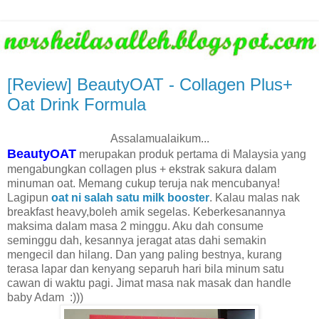
[Review] BeautyOAT - Collagen Plus+
Oat Drink Formula
Assalamualaikum...
BeautyOAT
merupakan produk pertama di Malaysia yang
mengabungkan collagen plus + ekstrak sakura dalam
minuman oat. Memang cukup teruja nak mencubanya!
Lagipun
oat ni salah satu milk booster
. Kalau malas nak
breakfast heavy,boleh amik segelas. Keberkesanannya
maksima dalam masa 2 minggu. Aku dah consume
seminggu dah, kesannya jeragat atas dahi semakin
mengecil dan hilang. Dan yang paling bestnya, kurang
terasa lapar dan kenyang separuh hari bila minum satu
cawan di waktu pagi. Jimat masa nak masak dan handle
baby Adam :)))