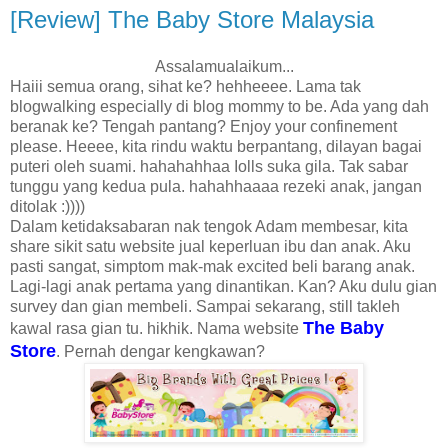
[Review] The Baby Store Malaysia
Assalamualaikum...
Haiii semua orang, sihat ke? hehheeee. Lama tak
blogwalking especially di blog mommy to be. Ada yang dah
beranak ke? Tengah pantang? Enjoy your confinement
please. Heeee, kita rindu waktu berpantang, dilayan bagai
puteri oleh suami. hahahahhaa Iolls suka gila. Tak sabar
tunggu yang kedua pula. hahahhaaaa rezeki anak, jangan
ditolak :))))
Dalam ketidaksabaran nak tengok Adam membesar, kita
share sikit satu website jual keperluan ibu dan anak. Aku
pasti sangat, simptom mak-mak excited beli barang anak.
Lagi-lagi anak pertama yang dinantikan. Kan? Aku dulu gian
survey dan gian membeli. Sampai sekarang, still takleh
The Baby
kawal rasa gian tu. hikhik. Nama website
Store
. Pernah dengar kengkawan?